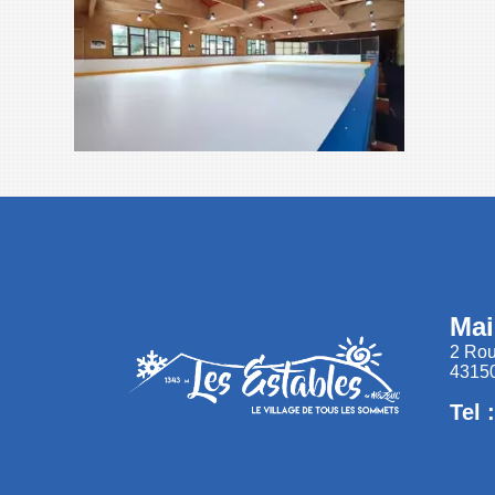
Mai
2 Rou
43150
Tel 