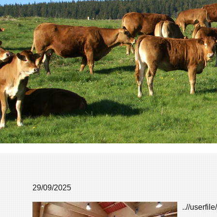
29/09/2025
..//user