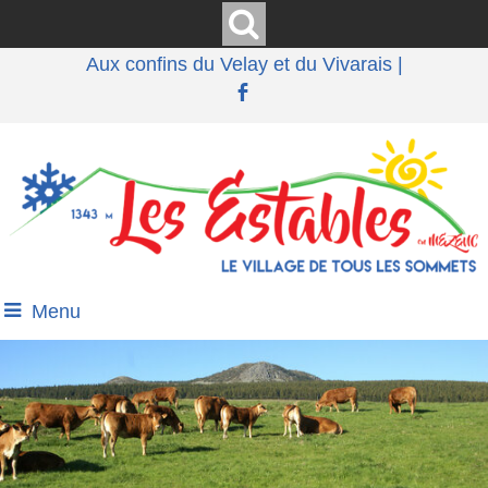
Aux confins du Velay et du Vivarais |
Menu