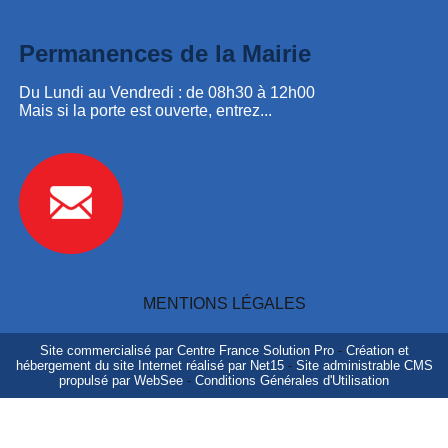
Permanences de la Mairie
Du Lundi au Vendredi : de 08h30 à 12h00
Mais si la porte est ouverte, entrez...
MENTIONS LÉGALES
Site commercialisé par Centre France Solution Pro
-
Création et
hébergement du site Internet réalisé par Net15
-
Site administrable CMS
propulsé par WebSee
-
Conditions Générales d'Utilisation