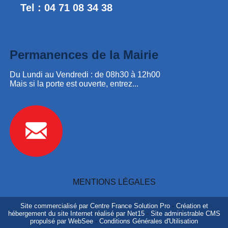
Tel : 04 71 08 34 38
Permanences de la Mairie
Du Lundi au Vendredi : de 08h30 à 12h00
Mais si la porte est ouverte, entrez...
MENTIONS LÉGALES
Site commercialisé par Centre France Solution Pro
-
Création et
hébergement du site Internet réalisé par Net15
-
Site administrable CMS
propulsé par WebSee
-
Conditions Générales d'Utilisation