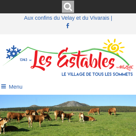
Aux confins du Velay et du Vivarais |
Menu