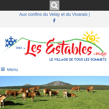
Aux confins du Velay et du Vivarais |
Menu