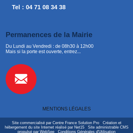
Tel : 04 71 08 34 38
Permanences de la Mairie
Du Lundi au Vendredi : de 08h30 à 12h00
Mais si la porte est ouverte, entrez...
MENTIONS LÉGALES
Site commercialisé par Centre France Solution Pro
-
Création et
hébergement du site Internet réalisé par Net15
-
Site administrable CMS
propulsé par WebSee
-
Conditions Générales d'Utilisation